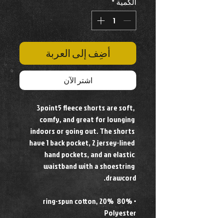
الكمية
*
أضِف إلى العربة
اشترِ الآن
3point5 fleece shorts are soft, 
comfy, and great for lounging 
indoors or going out. The shorts 
have 1 back pocket, 2 jersey-lined 
hand pockets, and an elastic 
waistband with a shoestring 
drawcord.
• 80% ring-spun cotton, 20% 
Polyester