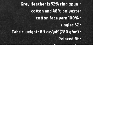
• Grey Heather is 52% ring-spun 
cotton and 48% polyester
• 100% cotton face yarn
• 32 singles
• Fabric weight: 8.5 oz/yd² (280 g/m²)
• Relaxed fit
• Sewn eyelets
• Sewn fly detail
• Elastic waistband with shoestring 
drawcord
• Back pocket 
• Jersey-lined hand pockets
• Tapered knee opening
لا توجد مراجعات حتى الآن
شارك أفكارك. كن أول من يترك مراجعة.