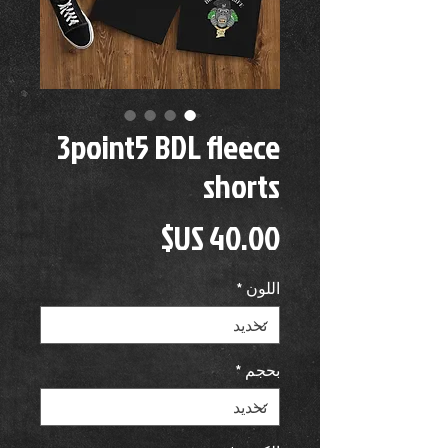
3point5 BDL fleece
shorts
السعر
اللون
*
بحجم
*