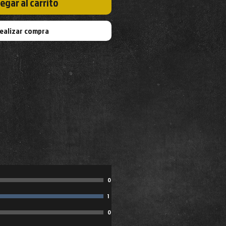
egar al carrito
ealizar compra
0
1
0