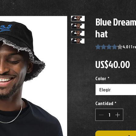
Blue Dream
hat
Según 1 reseña, la 
4.0 | 1 
P
US$40.00
Color
*
Elegir
Cantidad
*