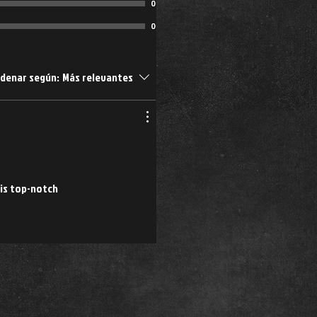
0
0
denar según:
Más relevantes
 is top-notch