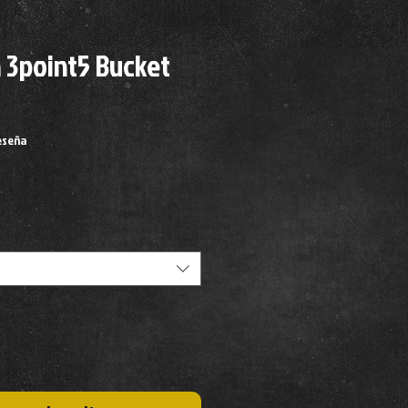
 3point5 Bucket
calificación es de 4.0 de 5 estrellas
reseña
recio