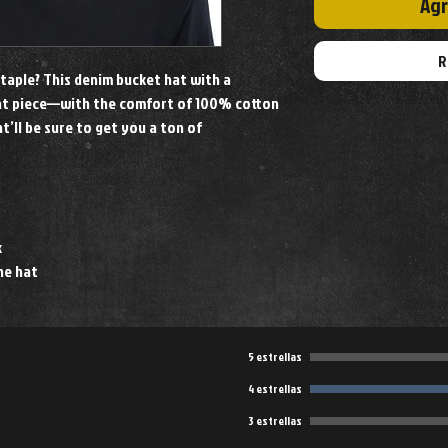
Agr
R
aple? This denim bucket hat with a 
ent piece—with the comfort of 100% cotton 
t’ll be sure to get you a ton of 
k
he hat
5 estrellas
4 estrellas
3 estrellas