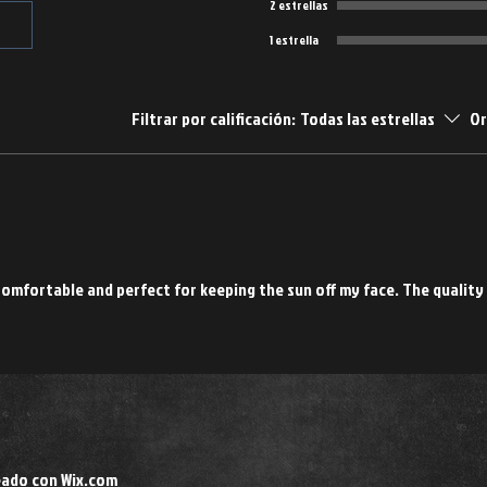
2 estrellas
1 estrella
Filtrar por calificación:
Todas las estrellas
Or
Comfortable and perfect for keeping the sun off my face. The quality
eado con Wix.com