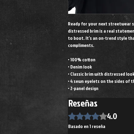
Ready for your next streetwear st
distressed brim is a real statem
to boot. It’s an on-trend style tha
compliments. 
• 100% cotton
• Denim look
• Classic brim with distressed loo
• 4 sewn eyelets on the sides of t
• 2-panel design
Reseñas
4.0
Obtuvo 4 de 5 estrellas.
Basado en 1 reseña