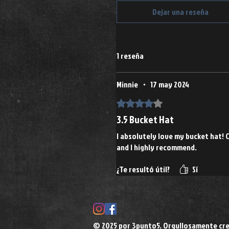
Dejar una reseña
1 reseña
Minnie
•
17 may 2024
Obtuvo 4 de 5 estrellas.
3.5 Bucket Hat
I absolutely love my bucket hat! 
and I highly recommend.
¿Te resultó útil?
Sí
© 2025 por 3punto5. Orgullosamente cr